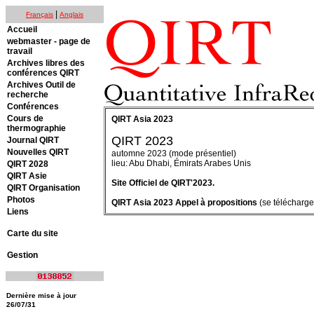
|
Français
Anglais
Accueil
webmaster - page de
travail
Archives libres des
conférences QIRT
Archives Outil de
recherche
Conférences
Cours de
QIRT Asia 2023
thermographie
QIRT 2023
Journal QIRT
Nouvelles QIRT
automne 2023 (mode présentiel)
lieu: Abu Dhabi, Émirats Arabes Unis
QIRT 2028
QIRT Asie
Site Officiel de QIRT'2023.
QIRT Organisation
Photos
QIRT Asia 2023 Appel à propositions
(se télécharg
Liens
Carte du site
Gestion
Dernière mise à jour
26/07/31